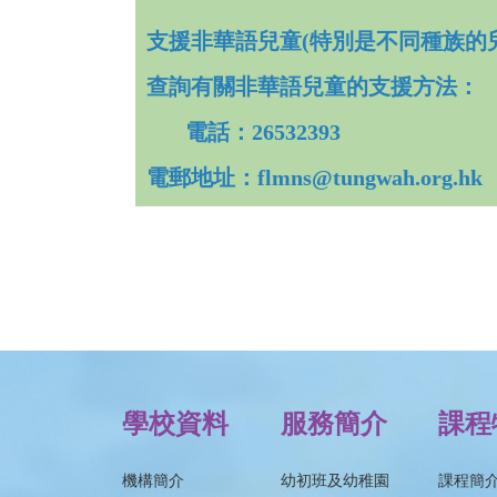
支援非華語兒童(特別是不同種族的
查詢有關非華語兒童的支援方法：
電話：26532393
電郵地址：flmns@tungwah.org.hk
學校資料
服務簡介
課程
機構簡介
幼初班及幼稚園
課程簡