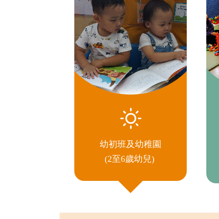
幼初班及幼稚園
(2至6歲幼兒)