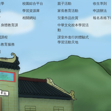
教學
校園綜合平台
親子活動
收生準則
戲
學習資源庫
家長教育活動
申請辦法
育
相關網站
兒童作品欣賞
報名表格下
」身體教育課
中華文化校本學習活
動
潤課程
課室外進行的體驗式
學習活動天地
殊教育服務
劃
計活動
聲