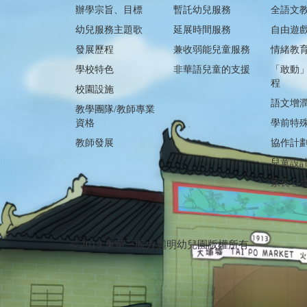
辦學宗旨、目標
暫託幼兒服務
全語文
幼兒服務主題歌
延展時間服務
自由遊
發展歷程
兼收弱能兒童服務
情緒教
學校特色
非華語兒童的支援​​​​​​​
「敢動
程
校園設施
語文增
教學團隊/教師專業
資格
學前特
教師發展
協作計
兒童設
家長心
© 2019 東華三院方麗明幼兒園版權所有