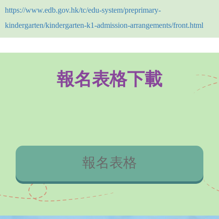
https://www.edb.gov.hk/tc/edu-system/preprimary-
kindergarten/kindergarten-k1-admission-arrangements/front.html
報名表格下載
報名表格