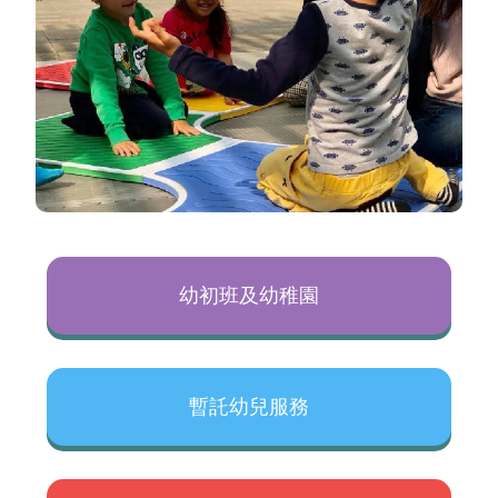
幼初班及幼稚園
暫託幼兒服務