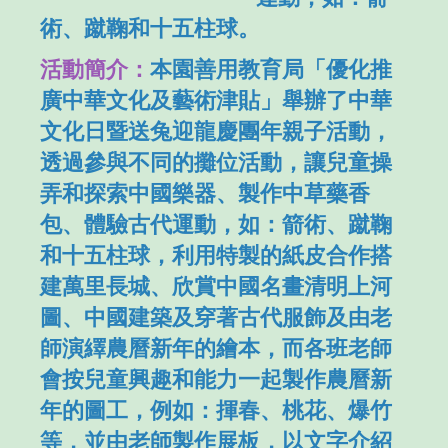
術、蹴鞠和十五柱球。
活動簡介：
本園善用教育局「優化推
廣中華文化及藝術津貼」舉辦了中華
文化日暨送兔迎龍慶團年親子活動，
透過參與不同的攤位活動，讓兒童操
弄和探索中國樂器、製作中草藥香
包、體驗古代運動，如：箭術、蹴鞠
和十五柱球，利用特製的紙皮合作搭
建萬里長城、欣賞中國名畫清明上河
圖、中國建築及穿著古代服飾及由老
師演繹農曆新年的繪本，而各班老師
會按兒童興趣和能力一起製作農曆新
年的圖工，例如：揮春、桃花、爆竹
等，並由老師製作展板，以文字介紹