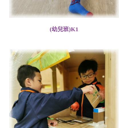
(幼兒班)K1