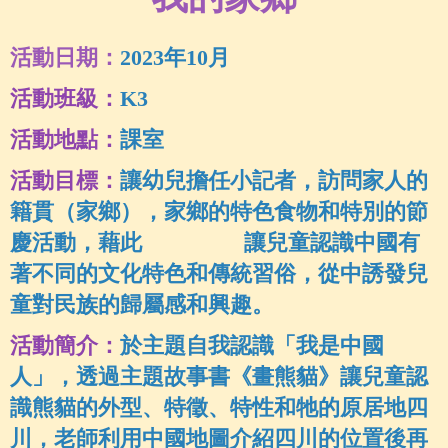
活動日期：
2023年10月
活動班級：
K3
活動地點：
課室
活動目標：
讓幼兒擔任小記者，訪問家人的
籍貫（家鄉），家鄉的特色食物和特別的節
慶活
動，藉此 讓兒童認識中國有
著不同的文化特色和傳統習俗，從中
誘發兒
童對
民族
的歸屬感和興趣。
活動簡介：
於主題自我認識「我是中國
人」，透過主題故事書
《
畫熊貓》讓兒童認
識熊貓的外型、特徵、特性和牠的原居地四
川，老師利用中國地圖介紹四川的位置後再