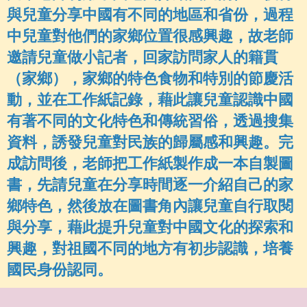
與兒童分享中國有不同的地區和省份，過程
中兒童對他們的家鄉位置很感興趣，故老師
邀請兒童做小記者，回家訪問家人的籍貫
（家鄉），家鄉的特色食物和特別的節慶活
動，
並在工作紙記錄，
藉此讓兒童認識中國
有著不同的文化特色和傳統習俗，透過搜集
資料，誘發兒童對
民族的歸屬感和興趣。完
成訪問後，老師把
工作紙
製作成一本自製圖
書，先請兒童在分享時間逐一介紹自己的家
鄉特色，然後放在圖書角內讓兒童自行取閱
與分享，藉此提升兒童對中國文化的探索和
興趣，
對祖國不同的地方有初步認識，培養
國民身份認同
。